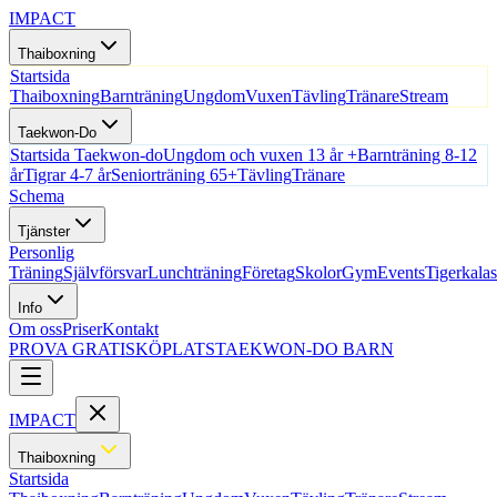
IMPACT
Thaiboxning
Startsida
Thaiboxning
Barnträning
Ungdom
Vuxen
Tävling
Tränare
Stream
Taekwon-Do
Startsida Taekwon-do
Ungdom och vuxen 13 år +
Barnträning 8-12
år
Tigrar 4-7 år
Seniorträning 65+
Tävling
Tränare
Schema
Tjänster
Personlig
Träning
Självförsvar
Lunchträning
Företag
Skolor
Gym
Events
Tigerkalas
Info
Om oss
Priser
Kontakt
PROVA GRATIS
KÖPLATS
TAEKWON-DO BARN
IMPACT
Thaiboxning
Startsida