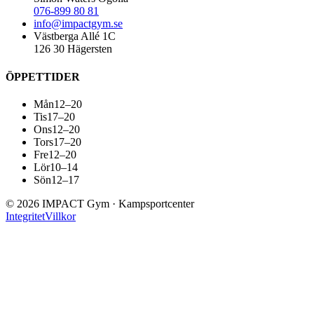
076-899 80 81
info@impactgym.se
Västberga Allé 1C
126 30 Hägersten
ÖPPETTIDER
Mån
12–20
Tis
17–20
Ons
12–20
Tors
17–20
Fre
12–20
Lör
10–14
Sön
12–17
©
2026
IMPACT Gym · Kampsportcenter
Integritet
Villkor