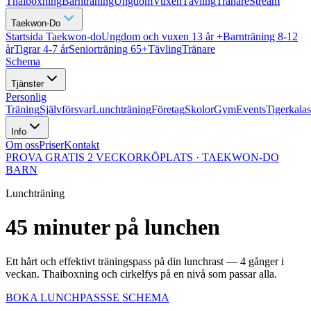
Thaiboxning
Barnträning
Ungdom
Vuxen
Tävling
Tränare
Stream
Taekwon-Do
Startsida Taekwon-do
Ungdom och vuxen 13 år +
Barnträning 8-12
år
Tigrar 4-7 år
Seniorträning 65+
Tävling
Tränare
Schema
Tjänster
Personlig
Träning
Självförsvar
Lunchträning
Företag
Skolor
Gym
Events
Tigerkalas
Info
Om oss
Priser
Kontakt
PROVA GRATIS 2 VECKOR
KÖPLATS · TAEKWON-DO
BARN
Lunchträning
45 minuter på lunchen
Ett hårt och effektivt träningspass på din lunchrast — 4 gånger i
veckan. Thaiboxning och cirkelfys på en nivå som passar alla.
BOKA LUNCHPASS
SE SCHEMA