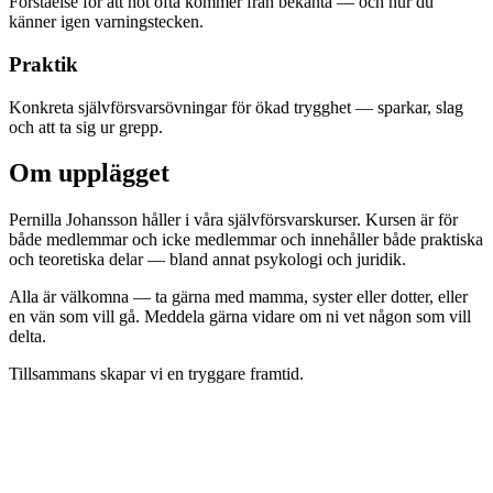
Förståelse för att hot ofta kommer från bekanta — och hur du
känner igen varningstecken.
Praktik
Konkreta självförsvarsövningar för ökad trygghet — sparkar, slag
och att ta sig ur grepp.
Om upplägget
Pernilla Johansson håller i våra självförsvarskurser. Kursen är för
både medlemmar och icke medlemmar och innehåller både praktiska
och teoretiska delar — bland annat psykologi och juridik.
Alla är välkomna — ta gärna med mamma, syster eller dotter, eller
en vän som vill gå. Meddela gärna vidare om ni vet någon som vill
delta.
Tillsammans skapar vi en tryggare framtid.