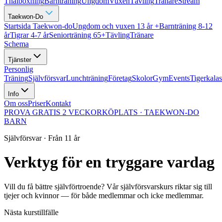
Thaiboxning
Barnträning
Ungdom
Vuxen
Tävling
Tränare
Stream
Taekwon-Do
Startsida Taekwon-do
Ungdom och vuxen 13 år +
Barnträning 8-12
år
Tigrar 4-7 år
Seniorträning 65+
Tävling
Tränare
Schema
Tjänster
Personlig
Träning
Självförsvar
Lunchträning
Företag
Skolor
Gym
Events
Tigerkalas
Info
Om oss
Priser
Kontakt
PROVA GRATIS 2 VECKOR
KÖPLATS · TAEKWON-DO
BARN
Självförsvar · Från 11 år
Verktyg för en tryggare vardag
Vill du få bättre självförtroende? Vår självförsvarskurs riktar sig till
tjejer och kvinnor — för både medlemmar och icke medlemmar.
Nästa kurstillfälle