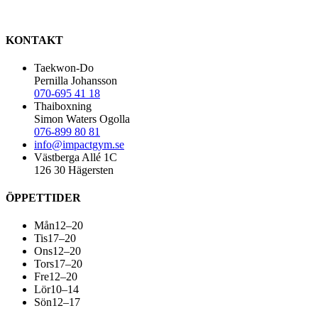
KONTAKT
Taekwon-Do
Pernilla Johansson
070-695 41 18
Thaiboxning
Simon Waters Ogolla
076-899 80 81
info@impactgym.se
Västberga Allé 1C
126 30 Hägersten
ÖPPETTIDER
Mån
12–20
Tis
17–20
Ons
12–20
Tors
17–20
Fre
12–20
Lör
10–14
Sön
12–17