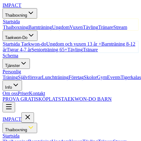
IMPACT
Thaiboxning
Startsida
Thaiboxning
Barnträning
Ungdom
Vuxen
Tävling
Tränare
Stream
Taekwon-Do
Startsida Taekwon-do
Ungdom och vuxen 13 år +
Barnträning 8-12
år
Tigrar 4-7 år
Seniorträning 65+
Tävling
Tränare
Schema
Tjänster
Personlig
Träning
Självförsvar
Lunchträning
Företag
Skolor
Gym
Events
Tigerkalas
Info
Om oss
Priser
Kontakt
PROVA GRATIS
KÖPLATS
TAEKWON-DO BARN
IMPACT
Thaiboxning
Startsida