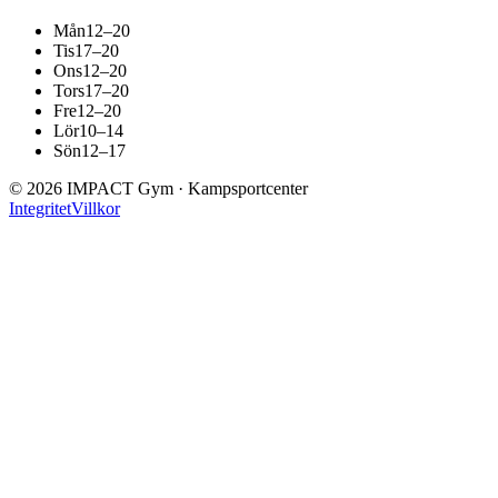
Mån
12–20
Tis
17–20
Ons
12–20
Tors
17–20
Fre
12–20
Lör
10–14
Sön
12–17
©
2026
IMPACT Gym · Kampsportcenter
Integritet
Villkor