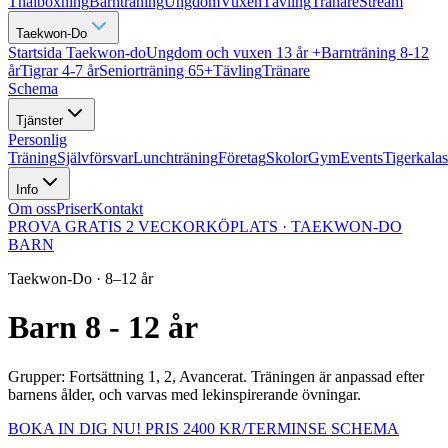
Thaiboxning
Barnträning
Ungdom
Vuxen
Tävling
Tränare
Stream
Taekwon-Do
Startsida Taekwon-do
Ungdom och vuxen 13 år +
Barnträning 8-12
år
Tigrar 4-7 år
Seniorträning 65+
Tävling
Tränare
Schema
Tjänster
Personlig
Träning
Självförsvar
Lunchträning
Företag
Skolor
Gym
Events
Tigerkalas
Info
Om oss
Priser
Kontakt
PROVA GRATIS 2 VECKOR
KÖPLATS · TAEKWON-DO
BARN
Taekwon-Do · 8–12 år
Barn 8 - 12 år
Grupper: Fortsättning 1, 2, Avancerat. Träningen är anpassad efter
barnens ålder, och varvas med lekinspirerande övningar.
BOKA IN DIG NU! PRIS 2400 KR/TERMIN
SE SCHEMA