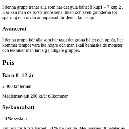
I denna grupp tränar alla som har det gula bältet 8 kup1 – 7 kup 2 .
Här kan man de första mönstrena, tulen och även grunderna för
sparring och nivån är anpassad för denna kunskap.
Avancerat
I denna grupp kör alla som har tagit det gröna bältet och uppåt, här
kommer tempot vara lite högre och man skall behärska de mönster
och tekniker man lärt sig i tidigare grupper.
Pris
Barn 8–12 år
2 400 kr
/ termin
Medlemsavgift 200 kr/år tillkommer.
Syskonrabatt
50 %
/ syskon
Fullpris för första barnet, 50 % för övriga. Medlemsavgift betalas av