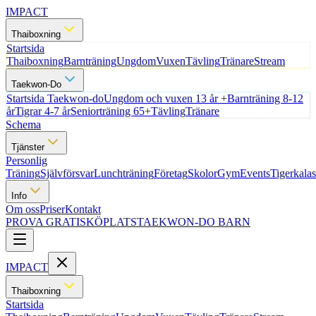
IMPACT
Thaiboxning
Startsida
Thaiboxning
Barnträning
Ungdom
Vuxen
Tävling
Tränare
Stream
Taekwon-Do
Startsida Taekwon-do
Ungdom och vuxen 13 år +
Barnträning 8-12
år
Tigrar 4-7 år
Seniorträning 65+
Tävling
Tränare
Schema
Tjänster
Personlig
Träning
Självförsvar
Lunchträning
Företag
Skolor
Gym
Events
Tigerkalas
Info
Om oss
Priser
Kontakt
PROVA GRATIS
KÖPLATS
TAEKWON-DO BARN
IMPACT
Thaiboxning
Startsida